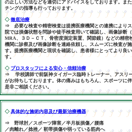
の正しい方法などを適切にアドバイスをしております。また
チングの指導も行っております。
◇
徹底治療
⇒ 必要な検査や精密検査は提携医療機関との連携によりス
院では損傷状態を問診や徒手検査用いて確認し、画像診断（X
MRA、３Ｄ－ＣＴ、骨密度測定装置、関節鏡）などの精密
機関に診察及び画像診断を連絡依頼し、スムーズに検査が施
す。提携医療機関と現状を確認し、患者様にとってより良い
す。
◇
プロスタッフによる安心・信頼治療
⇒ 学校講師で前阪神タイガース臨時トレーナー、アスリ
がお待ちしております。体の痛みはもちろん、スポーツに伴
是非ご相談ください。
◇
具体的な施術内容及び最新治療機器
⇒ 野球肘／スポーツ障害／半月板損傷／腰痛
／肉離れ／捻挫／ 靭帯損傷や弱っている筋肉へ