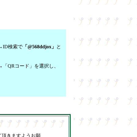
→ID検索で
「
@568ddjox
」
と
→「QRコード」を選択し、
。