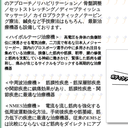
のアプローチ／リハビリテーション／ 骨盤調整
／セットストレッチング／ディープティッシュ
マッサージ／ カイロプラクティック／テーピン
グ療法、
鍼灸など手技療法はもちろん、 最新治
療機器も設備しております。
＜ハイボルテージ治療機＞
高電圧を身体の負傷部
位に浸透させる電気治療。二刀流で有名な日本人メジャー
リーガー、国内のプロスポーツ選手の中に多用され注目を
集めている治療法。損傷した筋肉や筋膜、靭帯、腱の修復
と筋肉を支配している神経に働きかけ、緊張した筋肉を緩
和し、痛みが生じるサイクルをブロックする画期的な治療
機器
＜中周波治療機＞ 筋膜性疾患・筋深層部疾患
や関節疾患に鎮痛効果があり、筋膜性疾患・関
節疾患に最適な治療機器
＜NMES治療機＞ 電流を流し筋肉を強化する
低周波運動強化方法。手術後疾患や筋萎縮、筋
力低下の疾患に最適な治療機器。従来のEMSと
は比較にならないほど筋肉をダイレクトにアプ